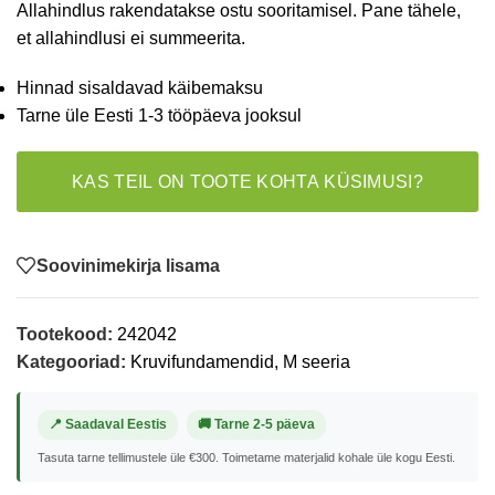
Allahindlus rakendatakse ostu sooritamisel. Pane tähele,
et allahindlusi ei summeerita.
Hinnad sisaldavad käibemaksu
Tarne üle Eesti 1-3 tööpäeva jooksul
KAS TEIL ON TOOTE KOHTA KÜSIMUSI?
Soovinimekirja lisama
Tootekood:
242042
Kategooriad:
Kruvifundamendid
,
M seeria
📍 Saadaval Eestis
🚚 Tarne 2-5 päeva
Tasuta tarne tellimustele üle €300. Toimetame materjalid kohale üle kogu Eesti.