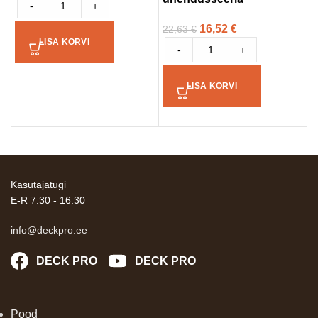
-
+
1
16,52
€
22,63
€
LISA KORVI
-
+
LISA KORVI
Kasutajatugi
E-R 7:30 - 16:30
info@deckpro.ee
DECK PRO
DECK PRO
Pood