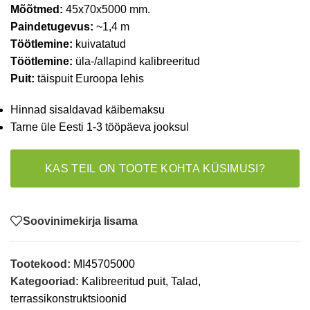
Mõõtmed:
45x70x5000 mm.
Paindetugevus:
~1,4 m
Töötlemine:
kuivatatud
Töötlemine:
üla-/allapind kalibreeritud
Puit:
täispuit Euroopa lehis
Hinnad sisaldavad käibemaksu
Tarne üle Eesti 1-3 tööpäeva jooksul
KAS TEIL ON TOOTE KOHTA KÜSIMUSI?
Soovinimekirja lisama
Tootekood:
MI45705000
Kategooriad:
Kalibreeritud puit
,
Talad,
terrassikonstruktsioonid