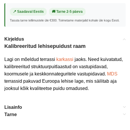
📍 Saadaval Eestis
🚚 Tarne 2-5 päeva
Tasuta tarne tellimustele üle €300. Toimetame materjalid kohale üle kogu Eesti.
Kirjeldus
Kalibreeritud lehisepuidust raam
Lagi on mõeldud terrassi
karkassi
jaoks. Need kuivatatud,
kalibreeritud struktuurpuitlaastud on vastupidavad,
koormusele ja keskkonnateguritele vastupidavad.
MDS
terrassid pakuvad Euroopa lehise lage, mis säilitab aja
jooksul kõik kvaliteetse puidu omadused.
Lisainfo
Tarne