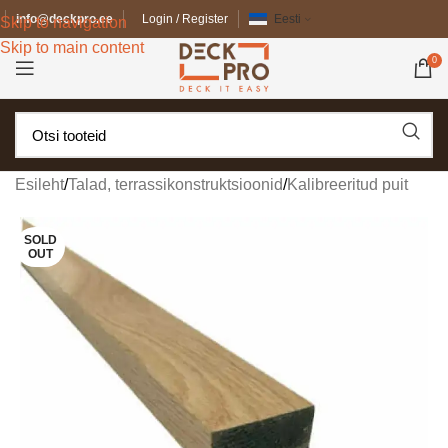
info@deckpro.ee
Login / Register
Eesti
Skip to navigation
Skip to main content
0
Esileht
/
Talad, terrassikonstruktsioonid
/
Kalibreeritud puit
SOLD
OUT