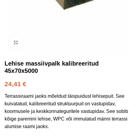
Kliki suurendamiseks
Lehise massiivpalk kalibreeritud
45x70x5000
24,41
€
Terrassiraami jaoks mõeldud täispuidust lehisepuit. See
kuivatatud, kalibreeritud struktuurpuit on vastupidav,
koormusele ja keskkonnateguritele vastupidav. See sobib
kõige paremini lehise, WPC või immutatud männi terrassi
alumise raami jaoks.