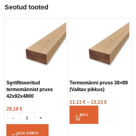
Seotud tooted
Sertifitseeritud
Termomänni pruss 38×89
S
termomännist pruss
(Valitav pikkus)
a
42x92x4800
t
11,11
€
–
13,13
€
28,18
€
3
VALI
-
+
LISA KORVI