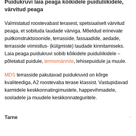
Puidukruvi laia peaga kõikidele puiduliikidele,
värvitud peaga
Valmistatud roostevabast terasest, spetsiaalselt värvitud
peaga, et sobituda laudade värviga. Mõeldud erinevate
puitkonstruktsioonide, terrasside, fassaadide, aedade,
terrasside viimistlus- (külgmiste) laudade kinnitamiseks.
Laia peaga puidukruvi sobib kõikidele puiduliikidele –
põletatud puidule,
termomännile
, lehisepuidule ja muule.
MDS
terrasside pakutavad puidukruvid on kõrge
kvaliteediga, A2 roostevaba terase klassist. Vastupidavad
karmidele keskkonnatingimustele, happevihmadele,
sooladele ja muudele keskkonnateguritele.
Tarne