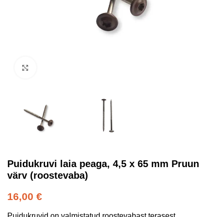
Kliki suurendamiseks
Puidukruvi laia peaga, 4,5 x 65 mm Pruun
värv (roostevaba)
16,00
€
Puidukruvid on valmistatud roostevabast terasest,