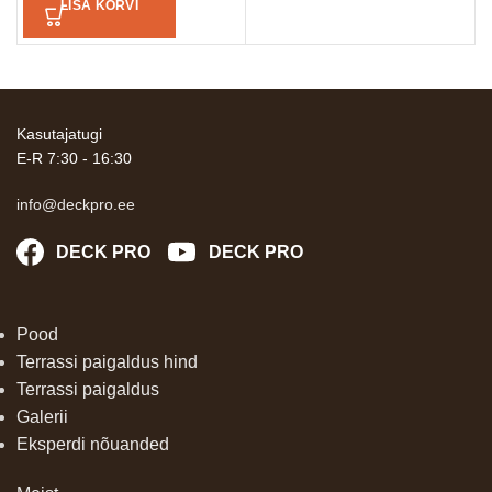
LISA KORVI
Kasutajatugi
E-R 7:30 - 16:30
info@deckpro.ee
DECK PRO
DECK PRO
Pood
Terrassi paigaldus hind
Terrassi paigaldus
Galerii
Eksperdi nõuanded