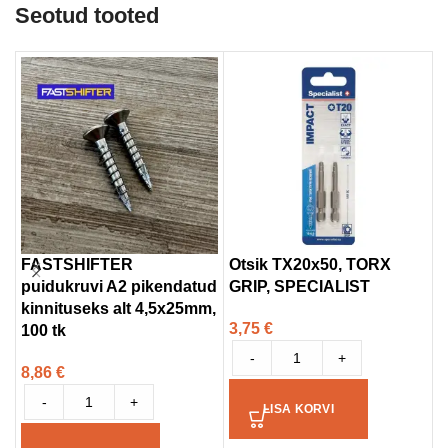
Seotud tooted
FASTSHIFTER
Otsik TX20x50, TORX
K
puidukruvi A2 pikendatud
GRIP, SPECIALIST
8
kinnituseks alt 4,5x25mm,
3,75
€
100 tk
-
+
8,86
€
-
+
LISA KORVI