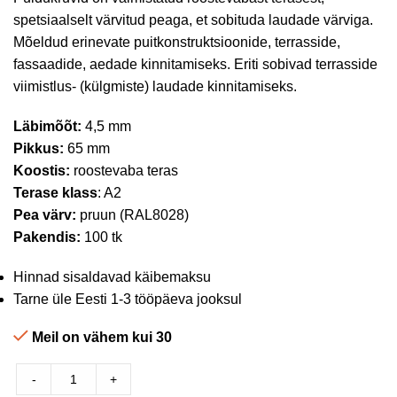
spetsiaalselt värvitud peaga, et sobituda laudade värviga.
Mõeldud erinevate puitkonstruktsioonide, terrasside,
fassaadide, aedade kinnitamiseks. Eriti sobivad terrasside
viimistlus- (külgmiste) laudade kinnitamiseks.
Läbimõõt:
4,5 mm
Pikkus:
65 mm
Koostis:
roostevaba teras
Terase klass
: A2
Pea värv:
pruun (RAL8028)
Pakendis:
100 tk
Hinnad sisaldavad käibemaksu
Tarne üle Eesti 1-3 tööpäeva jooksul
Meil on vähem kui 30
-
+