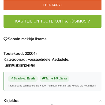
LISA KORVI
KAS TEIL ON TOOTE KOHTA KÜSIMUSI?
Soovinimekirja lisama
Tootekood:
000048
Kategooriad:
Fassaadidele, Aedadele
,
Kinnituskomplektid
📍 Saadaval Eestis
🚚 Tarne 2-5 päeva
Tasuta tarne tellimustele üle €300. Toimetame materjalid kohale üle kogu Eesti.
Kirjeldus