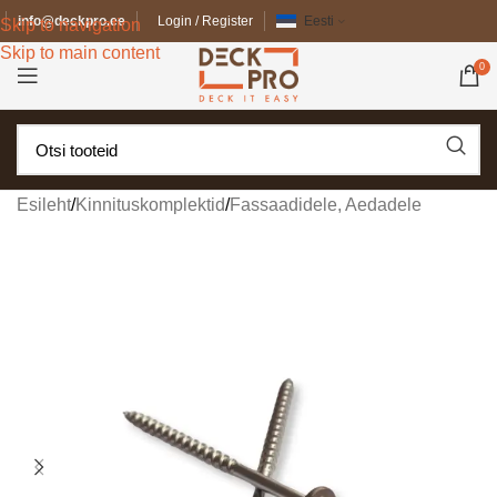
info@deckpro.ee
Login / Register
Eesti
Skip to navigation
Skip to main content
0
Esileht
/
Kinnituskomplektid
/
Fassaadidele, Aedadele