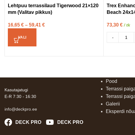
Lehtpuu terrassilaud Tigerwood 21×120
Trex Enhanc
mm (Valitav pikkus)
Beach 24x14
16,65
€
–
59,41
€
73,30
€
/ tk
-
VALI
Pood
Terrassi paig
Kasutajatugi
Terrassi paig
E-R 7:30 - 16:30
Galerii
info@deckpro.ee
Eksperdi nõ
DECK PRO
DECK PRO