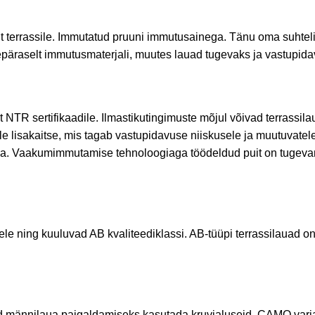
t terrassile. Immutatud pruuni immutusainega. Tänu oma suhteli
päraselt immutusmaterjali, muutes lauad tugevaks ja vastupida
NTR sertifikaadile. Ilmastikutingimuste mõjul võivad terrassil
isakaitse, mis tagab vastupidavuse niiskusele ja muutuvatele 
ga. Vaakumimmutamise tehnoloogiaga töödeldud puit on tugevam 
e ning kuuluvad AB kvaliteediklassi. AB-tüüpi terrassilauad on
 männilaua paigaldamiseks kasutada kruvialuseid, CAMO varjat