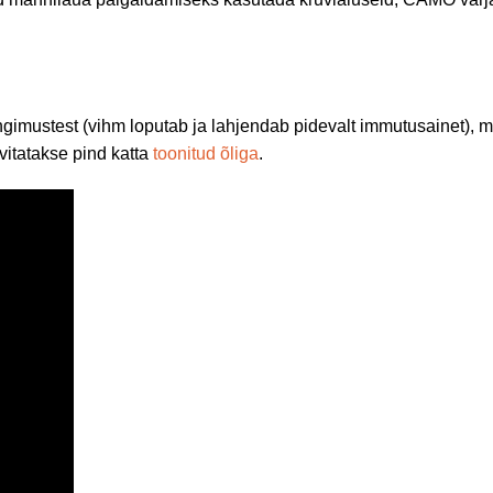
imustest (vihm loputab ja lahjendab pidevalt immutusainet), mi
vitatakse pind katta
toonitud õliga
.