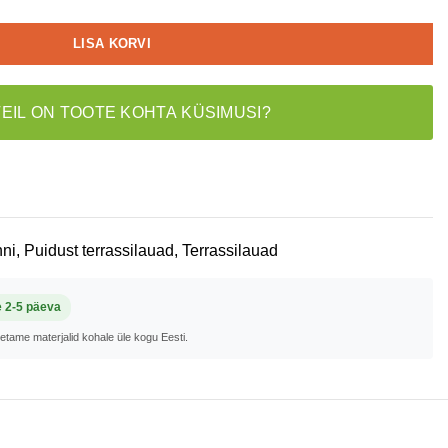
LISA KORVI
TEIL ON TOOTE KOHTA KÜSIMUSI?
ni
,
Puidust terrassilauad
,
Terrassilauad
e 2-5 päeva
metame materjalid kohale üle kogu Eesti.