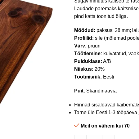
Sügavimmutus kaitseb terrass
Laudade paremaks kaitsmiseks
pind katta toonitud õliga.
Mõõdud:
paksus: 28 mm; lai
Profiilid:
sile (mõlemad pool
Värv:
pruun
Töötlemine:
kuivatatud, va
Puiduklass:
A/B
Niiskus:
20%
Tootmisriik:
Eesti
Puit:
Skandinaavia
Hinnad sisaldavad käibemak
Tarne üle Eesti 1-3 tööpäeva 
Meil on vähem kui 70