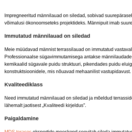
Impregneeritud männilauad on siledad, sobivad suurepärasel
võimalusi ökonoomseteks projektideks. Männipuit imab suure
Immutatud männilauad on siledad
Meie müüdavad männist terrassilauad on immutatud vastavalt 
Professionaalse sügavimmutamisega antakse männilaudadele l
kemikaalid sügavale puidu struktuuri, pikendades puidu elui
konstruktsioonidele, mis nõuavad mehaanilist vastupidavust.
Kvaliteediklass
Need immutatud männilauad on siledad ja mõeldud terrassidel
lähemalt jaotisest „Kvaliteedi kirjeldus”.
Paigaldamine
MDS terasos
ekspertide meeskond soovitab sileda immutatud