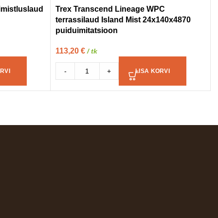
mistluslaud
Trex Transcend Lineage WPC
terrassilaud Island Mist 24x140x4870
puiduimitatsioon
113,20
€
/ tk
-
+
RVI
LISA KORVI