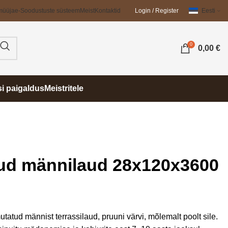
müüja
e-Soodustuste süsteem
Meist
Kontaktid
Login / Register
Eesti
0
0,00
€
si paigaldus
Meistritele
tud männilaud 28x120x3600
tatud männist terrassilaud, pruuni värvi, mõlemalt poolt sile.