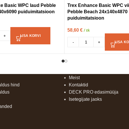
e Basic WPC laud Pebble
Trex Enhance Basic WPC vii
0x6090 puiduimitatsioon
Pebble Beach 24x140x4870
puiduimitatsioon
58,60
€
/ tk
+
LISA KORVI
-
+
LISA KO
Meist
aldus hind
Kontaktid
aldus
DECK PRO edasimüüja
Isetegijate jaoks
uanded