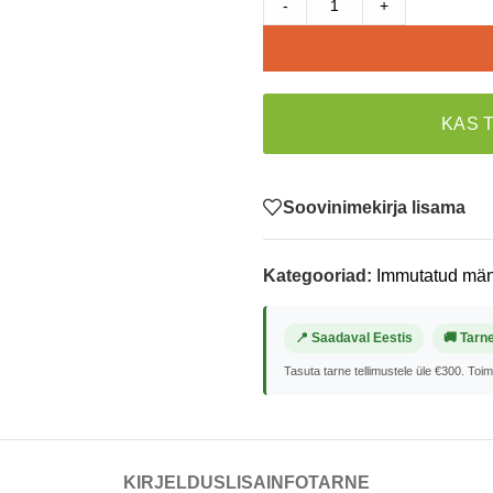
-
+
KAS 
Soovinimekirja lisama
Kategooriad:
Immutatud män
📍 Saadaval Eestis
🚚 Tarn
Tasuta tarne tellimustele üle €300. Toi
KIRJELDUS
LISAINFO
TARNE