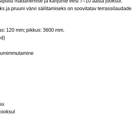
ipuitu mädanemise ja kahjurite eest 7–10 aasta jooksul.
 ja pruuni värvi säilitamiseks on soovitatav terrassilaudade
us: 120 mm; pikkus: 3600 mm.
ed)
akumimmutamine
su
jooksul