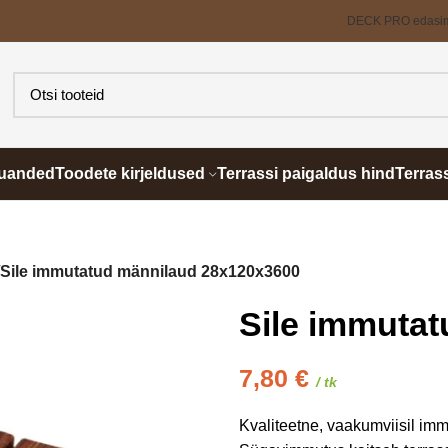
DECK PRO edasi
õuanded
Toodete kirjeldused
Terrassi paigaldus hind
Terras
Sile immutatud männilaud 28x120x3600
Sile immuta
7,80
€
/ tk
Kvaliteetne, vaakumviisil immu