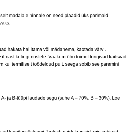
selt madalale hinnale on need plaadid üks parimaid
vaks.
auad hakata hallitama või mädanema, kaotada värvi.
ilmastikutingimustele. Vaakumrõhu toimel tungivad kaitsvad
kui termiliselt töödeldud puit, seega sobib see paremini
 A- ja B-tüüpi laudade segu (suhe A – 70%, B – 30%). Loe
ud kinnitussüsteemi Protech puidukruvisid, mis sobivad