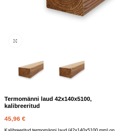
Kliki suurendamiseks
Termomänni laud 42x140x5100,
kalibreeritud
45,96
€
Kalibreeritud termomänni laud (42x140x5100 mm) on