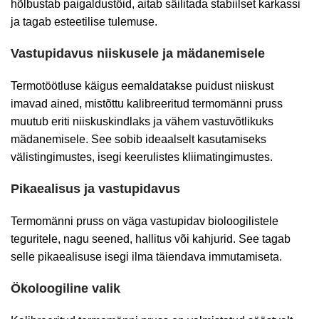
hõlbustab paigaldustöid, aitab säilitada stabiilset karkassi
ja tagab esteetilise tulemuse.
Vastupidavus niiskusele ja mädanemisele
Termotöötluse käigus eemaldatakse puidust niiskust
imavad ained, mistõttu kalibreeritud termomänni pruss
muutub eriti niiskuskindlaks ja vähem vastuvõtlikuks
mädanemisele. See sobib ideaalselt kasutamiseks
välistingimustes, isegi keerulistes kliimatingimustes.
Pikaealisus ja vastupidavus
Termomänni pruss on väga vastupidav bioloogilistele
teguritele, nagu seened, hallitus või kahjurid. See tagab
selle pikaealisuse isegi ilma täiendava immutamiseta.
Ökoloogiline valik