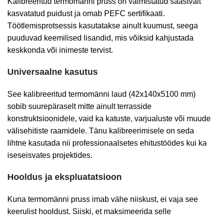
Kalibreeritud termomänni pruss on valmistatud säästvalt
kasvatatud puidust ja omab PEFC sertifikaati.
Töötlemisprotsessis kasutatakse ainult kuumust, seega
puuduvad keemilised lisandid, mis võiksid kahjustada
keskkonda või inimeste tervist.
Universaalne kasutus
See kalibreeritud termomänni laud (42x140x5100 mm)
sobib suurepäraselt mitte ainult terrasside
konstruktsioonidele, vaid ka katuste, varjualuste või muude
välisehitiste raamidele. Tänu kalibreerimisele on seda
lihtne kasutada nii professionaalsetes ehitustöödes kui ka
iseseisvates projektides.
Hooldus ja ekspluatatsioon
Kuna termomänni pruss imab vähe niiskust, ei vaja see
keerulist hooldust. Siiski, et maksimeerida selle