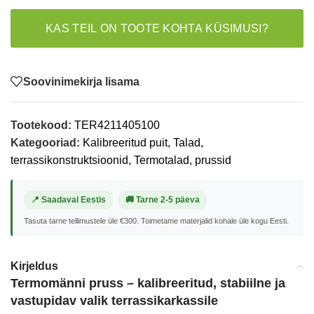
KAS TEIL ON TOOTE KOHTA KÜSIMUSI?
Soovinimekirja lisama
Tootekood:
TER4211405100
Kategooriad:
Kalibreeritud puit
,
Talad,
terrassikonstruktsioonid
,
Termotalad, prussid
📍 Saadaval Eestis
🚚 Tarne 2-5 päeva
Tasuta tarne tellimustele üle €300. Toimetame materjalid kohale üle kogu Eesti.
Kirjeldus
Termomänni pruss – kalibreeritud, stabiilne ja
vastupidav valik terrassikarkassile