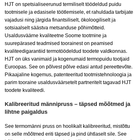
HJT on spetsialiseerunud termiliselt töödeldud puidu
tootmisele ja edasisele töötlemisele, et rahuldada tarbijate
vajadusi ning järgida finantsiliselt, ökoloogiliselt ja
sotsiaalselt säästva metsanduse põhimõtteid.
Usaldusväärne kvaliteetne Soome tootmine ja
suurepärased teadmised toorainest on peamised
kvaliteedigarantiid termotöödeldud toodete valdkonnas.
HJT on üks vanimaid ja kogenumaid termopuidu tootjaid
Euroopas. See on põlvest põlve edasi antud pereettevõte.
Pikaajaline kogemus, patenteeritud tootmistehnoloogia ja
parim tooraine usaldusväärsetelt partneritelt tagavad HJT
toodete kvaliteedi.
Kalibreeritud männipruss – täpsed mõõtmed ja
lihtne paigaldus
See termomänni pruss on hoolikalt kalibreeritud, mistõttu
on selle mõõtmed eriti täpsed ja pind ühtlaselt sile. See