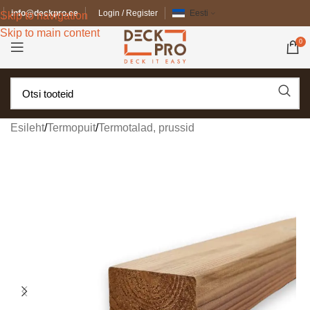
info@deckpro.ee
Login / Register
Eesti
Skip to navigation
Skip to main content
0
Esileht
/
Termopuit
/
Termotalad, prussid