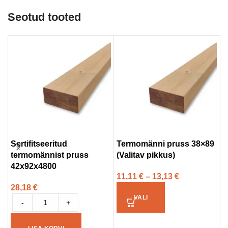
Seotud tooted
Sertifitseeritud
Termomänni pruss 38×89
S
termomännist pruss
(Valitav pikkus)
a
42x92x4800
t
11,11
€
–
13,13
€
28,18
€
3
VALI
-
+