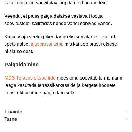
kasutusiga, on soovitatav järgida neid nõuandeid:
Veendu, et pruss paigaldatakse vastavalt tootja
soovitustele, säilitades nende vahel sobivad vahed.
Kasutusaja veelgi pikendamiseks soovitame kasutada
spetsiaalset
alusprussi teipi
, mis kaitseb prussi otsese
niiskuse eest.
Paigaldamine
MDS Terasos ekspertide
meeskond soovitab termomänni
laage kasutada terrassikarkasside ja kergete hoonete
konstruktsioonide paigaldamiseks.
Lisainfo
Tarne