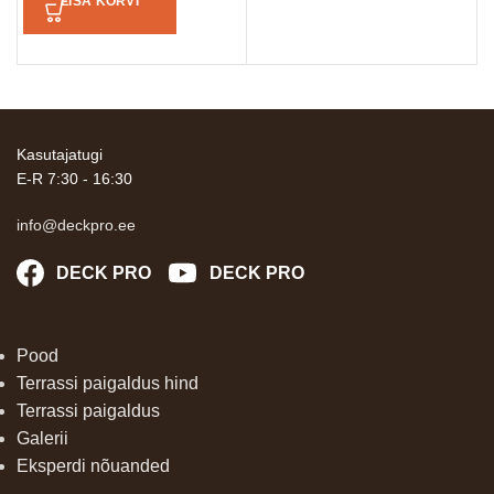
LISA KORVI
Kasutajatugi
E-R 7:30 - 16:30
info@deckpro.ee
DECK PRO
DECK PRO
Pood
Terrassi paigaldus hind
Terrassi paigaldus
Galerii
Eksperdi nõuanded