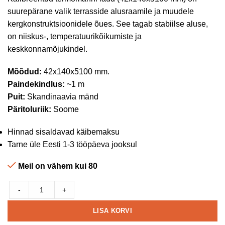
suurepärane valik terrasside alusraamile ja muudele
kergkonstruktsioonidele õues. See tagab stabiilse aluse,
on niiskus-, temperatuurikõikumiste ja
keskkonnamõjukindel.
Mõõdud:
42x140x5100 mm.
Paindekindlus:
~1 m
Puit:
Skandinaavia mänd
Päritoluriik:
Soome
Hinnad sisaldavad käibemaksu
Tarne üle Eesti 1-3 tööpäeva jooksul
Meil on vähem kui 80
-
+
LISA KORVI