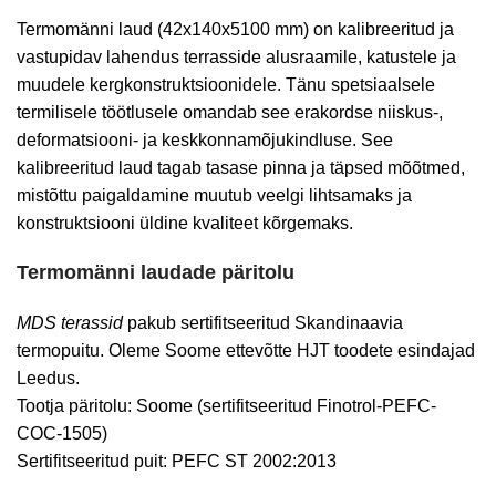
Termomänni laud (42x140x5100 mm) on kalibreeritud ja
vastupidav lahendus terrasside alusraamile, katustele ja
muudele kergkonstruktsioonidele. Tänu spetsiaalsele
termilisele töötlusele omandab see erakordse niiskus-,
deformatsiooni- ja keskkonnamõjukindluse. See
kalibreeritud laud tagab tasase pinna ja täpsed mõõtmed,
mistõttu paigaldamine muutub veelgi lihtsamaks ja
konstruktsiooni üldine kvaliteet kõrgemaks.
Termomänni laudade päritolu
MDS terassid
pakub sertifitseeritud Skandinaavia
termopuitu. Oleme Soome ettevõtte HJT toodete esindajad
Leedus.
Tootja päritolu: Soome (sertifitseeritud Finotrol-PEFC-
COC-1505)
Sertifitseeritud puit: PEFC ST 2002:2013