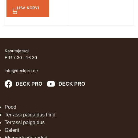
LISA KORVI
Kasutajatugi
E-R 7:30 - 16:30
info@deckpro.ee
DECK PRO
DECK PRO
Pood
Terrassi paigaldus hind
Terrassi paigaldus
Galerii
Eksperdi nõuanded