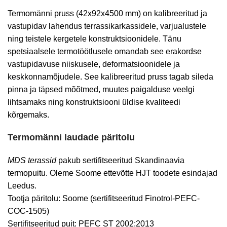
Termomänni pruss (42x92x4500 mm) on kalibreeritud ja
vastupidav lahendus terrassikarkassidele, varjualustele
ning teistele kergetele konstruktsioonidele. Tänu
spetsiaalsele termotöötlusele omandab see erakordse
vastupidavuse niiskusele, deformatsioonidele ja
keskkonnamõjudele. See kalibreeritud pruss tagab sileda
pinna ja täpsed mõõtmed, muutes paigalduse veelgi
lihtsamaks ning konstruktsiooni üldise kvaliteedi
kõrgemaks.
Termomänni laudade päritolu
MDS terassid
pakub sertifitseeritud Skandinaavia
termopuitu. Oleme Soome ettevõtte HJT toodete esindajad
Leedus.
Tootja päritolu: Soome (sertifitseeritud Finotrol-PEFC-
COC-1505)
Sertifitseeritud puit: PEFC ST 2002:2013