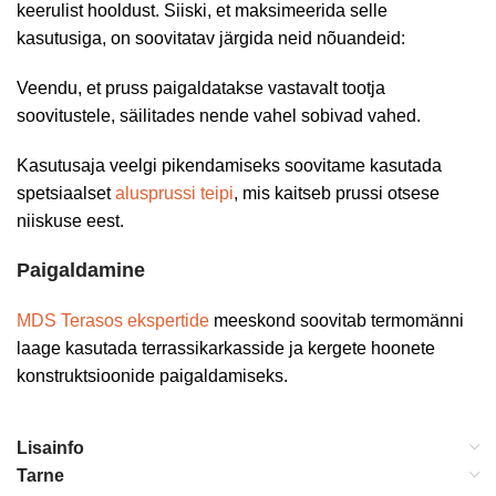
keerulist hooldust. Siiski, et maksimeerida selle
kasutusiga, on soovitatav järgida neid nõuandeid:
Veendu, et pruss paigaldatakse vastavalt tootja
soovitustele, säilitades nende vahel sobivad vahed.
Kasutusaja veelgi pikendamiseks soovitame kasutada
spetsiaalset
alusprussi teipi
, mis kaitseb prussi otsese
niiskuse eest.
Paigaldamine
MDS Terasos ekspertide
meeskond soovitab termomänni
laage kasutada terrassikarkasside ja kergete hoonete
konstruktsioonide paigaldamiseks.
Lisainfo
Tarne