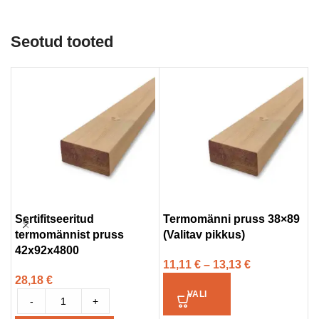
Seotud tooted
Sertifitseeritud
Termomänni pruss 38×89
S
termomännist pruss
(Valitav pikkus)
a
42x92x4800
t
11,11
€
–
13,13
€
28,18
€
3
VALI
-
+