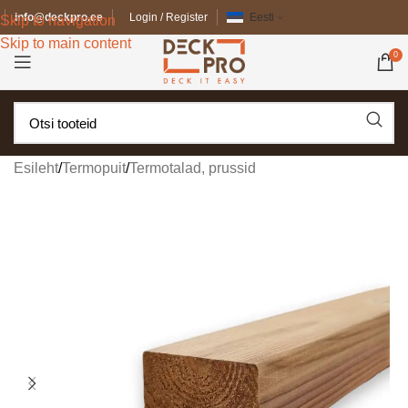
info@deckpro.ee
Login / Register
Eesti
Skip to navigation
Skip to main content
0
Esileht
/
Termopuit
/
Termotalad, prussid