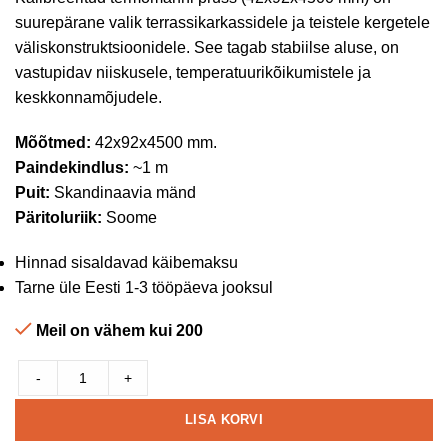
suurepärane valik terrassikarkassidele ja teistele kergetele
väliskonstruktsioonidele. See tagab stabiilse aluse, on
vastupidav niiskusele, temperatuurikõikumistele ja
keskkonnamõjudele.
Mõõtmed:
42x92x4500 mm.
Paindekindlus:
~1 m
Puit:
Skandinaavia mänd
Päritoluriik:
Soome
Hinnad sisaldavad käibemaksu
Tarne üle Eesti 1-3 tööpäeva jooksul
Meil on vähem kui 200
-
+
LISA KORVI