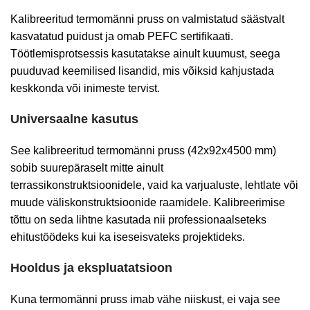
Kalibreeritud termomänni pruss on valmistatud säästvalt
kasvatatud puidust ja omab PEFC sertifikaati.
Töötlemisprotsessis kasutatakse ainult kuumust, seega
puuduvad keemilised lisandid, mis võiksid kahjustada
keskkonda või inimeste tervist.
Universaalne kasutus
See kalibreeritud termomänni pruss (42x92x4500 mm)
sobib suurepäraselt mitte ainult
terrassikonstruktsioonidele, vaid ka varjualuste, lehtlate või
muude väliskonstruktsioonide raamidele. Kalibreerimise
tõttu on seda lihtne kasutada nii professionaalseteks
ehitustöödeks kui ka iseseisvateks projektideks.
Hooldus ja ekspluatatsioon
Kuna termomänni pruss imab vähe niiskust, ei vaja see