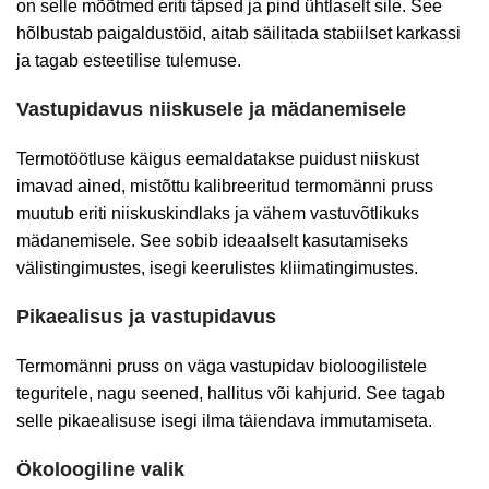
on selle mõõtmed eriti täpsed ja pind ühtlaselt sile. See
hõlbustab paigaldustöid, aitab säilitada stabiilset karkassi
ja tagab esteetilise tulemuse.
Vastupidavus niiskusele ja mädanemisele
Termotöötluse käigus eemaldatakse puidust niiskust
imavad ained, mistõttu kalibreeritud termomänni pruss
muutub eriti niiskuskindlaks ja vähem vastuvõtlikuks
mädanemisele. See sobib ideaalselt kasutamiseks
välistingimustes, isegi keerulistes kliimatingimustes.
Pikaealisus ja vastupidavus
Termomänni pruss on väga vastupidav bioloogilistele
teguritele, nagu seened, hallitus või kahjurid. See tagab
selle pikaealisuse isegi ilma täiendava immutamiseta.
Ökoloogiline valik