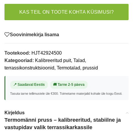
KAS TEIL ON TOOTE KOHTA KÜSIMUSI?
Soovinimekirja lisama
Tootekood:
HJT42924500
Kategooriad:
Kalibreeritud puit
,
Talad,
terrassikonstruktsioonid
,
Termotalad, prussid
📍 Saadaval Eestis
🚚 Tarne 2-5 päeva
Tasuta tarne tellimustele üle €300. Toimetame materjalid kohale üle kogu Eesti.
Kirjeldus
Termomänni pruss – kalibreeritud, stabiilne ja
vastupidav valik terrassikarkassile