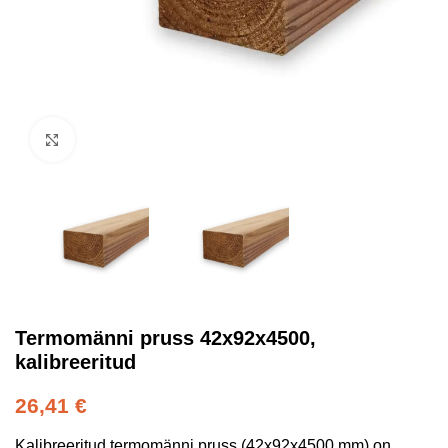
Kliki suurendamiseks
Termomänni pruss 42x92x4500,
kalibreeritud
26,41
€
Kalibreeritud termomänni pruss (42x92x4500 mm) on