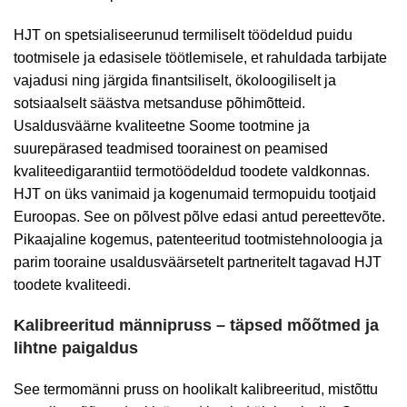
HJT on spetsialiseerunud termiliselt töödeldud puidu
tootmisele ja edasisele töötlemisele, et rahuldada tarbijate
vajadusi ning järgida finantsiliselt, ökoloogiliselt ja
sotsiaalselt säästva metsanduse põhimõtteid.
Usaldusväärne kvaliteetne Soome tootmine ja
suurepärased teadmised toorainest on peamised
kvaliteedigarantiid termotöödeldud toodete valdkonnas.
HJT on üks vanimaid ja kogenumaid termopuidu tootjaid
Euroopas. See on põlvest põlve edasi antud pereettevõte.
Pikaajaline kogemus, patenteeritud tootmistehnoloogia ja
parim tooraine usaldusväärsetelt partneritelt tagavad HJT
toodete kvaliteedi.
Kalibreeritud männipruss – täpsed mõõtmed ja
lihtne paigaldus
See termomänni pruss on hoolikalt kalibreeritud, mistõttu