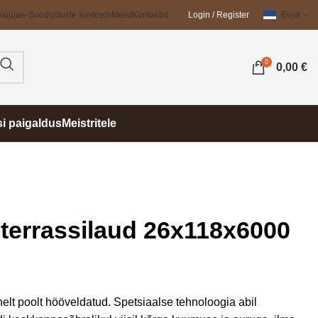
müüja
e-Soodustuste süsteem
Meist
Kontaktid
Login / Register
Eesti
0
0,00
€
si paigaldus
Meistritele
terrassilaud 26x118x6000
elt poolt hööveldatud. Spetsiaalse tehnoloogia abil