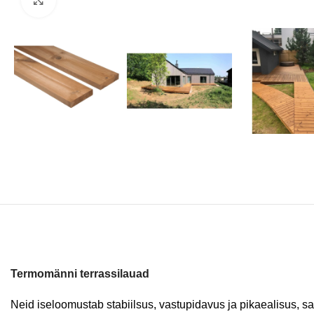
Termomänni terrassilauad
Neid iseloomustab stabiilsus, vastupidavus ja pikaealisus, s