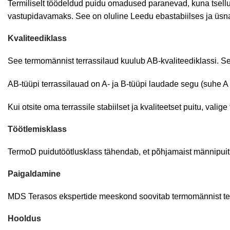
Termiliselt töödeldud puidu omadused paranevad, kuna tsellul
vastupidavamaks. See on oluline Leedu ebastabiilses ja üsna
Kvaliteediklass
See termomännist terrassilaud kuulub AB-kvaliteediklassi. See 
AB-tüüpi terrassilauad on A- ja B-tüüpi laudade segu (suhe A
Kui otsite oma terrassile stabiilset ja kvaliteetset puitu, val
Töötlemisklass
TermoD puidutöötlusklass tähendab, et põhjamaist männipuitu
Paigaldamine
MDS Terasos ekspertide meeskond soovitab termomännist ter
Hooldus