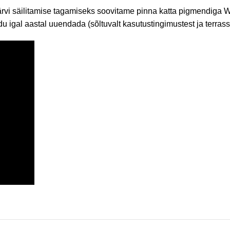
värvi säilitamise tagamiseks soovitame pinna katta pigmendiga
du igal aastal uuendada (sõltuvalt kasutustingimustest ja terras