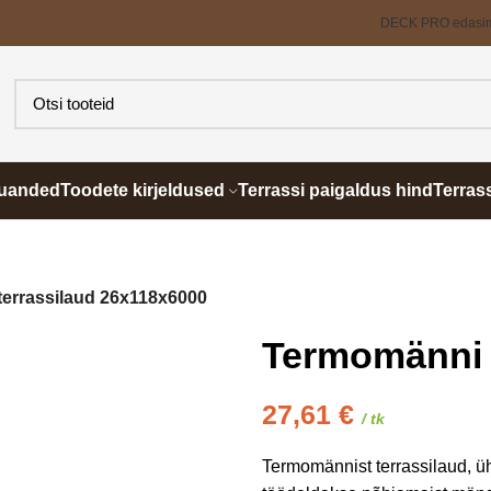
DECK PRO edasi
õuanded
Toodete kirjeldused
Terrassi paigaldus hind
Terras
errassilaud 26x118x6000
Termomänni 
27,61
€
/ tk
Termomännist terrassilaud, üh