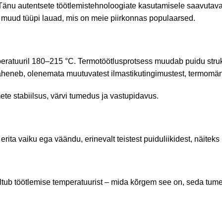
Tänu autentsete töötlemistehnoloogiate kasutamisele saavutavad 
muud tüüpi lauad, mis on meie piirkonnas populaarsed.
eratuuril 180–215 °C. Termotöötlusprotsess muudab puidu struk
heneb, olenemata muutuvatest ilmastikutingimustest, termomänni
e stabiilsus, värvi tumedus ja vastupidavus.
erita vaiku ega väändu, erinevalt teistest puiduliikidest, näiteks
õltub töötlemise temperatuurist – mida kõrgem see on, seda tum