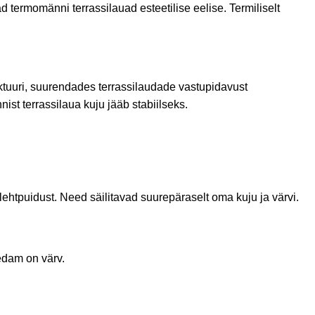
termomänni terrassilauad esteetilise eelise. Termiliselt
tuuri, suurendades terrassilaudade vastupidavust
st terrassilaua kuju jääb stabiilseks.
 lehtpuidust. Need säilitavad suurepäraselt oma kuju ja värvi.
edam on värv.