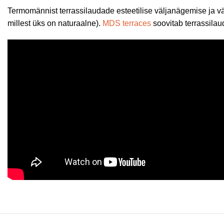
Termomännist terrassilaudade esteetilise väljanägemise ja 
millest üks on naturaalne).
MDS terraces
soovitab terrassilau