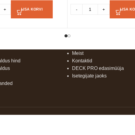
+
-
+
LISA KORVI
LISA KO
Meist
aldus hind
Kontaktid
aldus
DECK PRO edasimüüja
Isetegijate jaoks
uanded