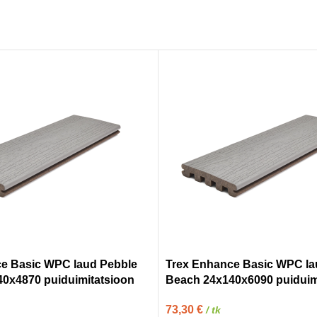
e Basic WPC laud Pebble
Trex Enhance Basic WPC la
0x4870 puiduimitatsioon
Beach 24x140x6090 puiduim
73,30
€
/ tk