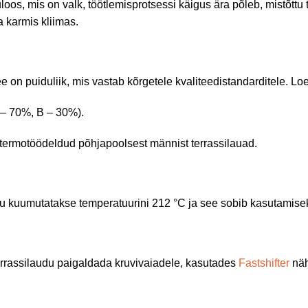
oos, mis on valk, töötlemisprotsessi käigus ära põleb, mistõtt
 karmis kliimas.
on puiduliik, mis vastab kõrgetele kvaliteedistandarditele. Loe l
 – 70%, B – 30%).
ige termotöödeldud põhjapoolsest männist terrassilauad.
 kuumutatakse temperatuurini 212 °C ja see sobib kasutamiseks 
rassilaudu paigaldada kruvivaiadele, kasutades
Fastshifter
näh