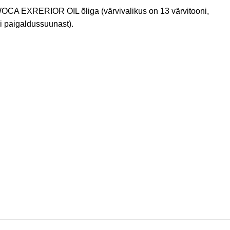
 WOCA EXRERIOR OIL õliga (värvivalikus on 13 värvitooni,
si paigaldussuunast).