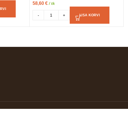
58,60
€
/ tk
RVI
-
+
LISA KORVI