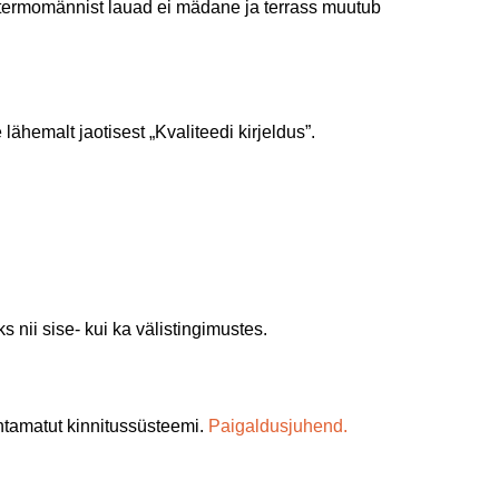
u termomännist lauad ei mädane ja terrass muutub
ähemalt jaotisest „Kvaliteedi kirjeldus”.
nii sise- kui ka välistingimustes.
tamatut kinnitussüsteemi.
Paigaldusjuhend.