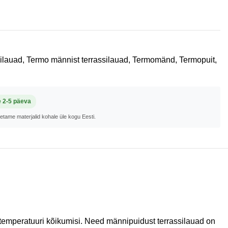
silauad
,
Termo männist terrassilauad
,
Termomänd
,
Termopuit
,
e 2-5 päeva
metame materjalid kohale üle kogu Eesti.
 temperatuuri kõikumisi. Need männipuidust terrassilauad on