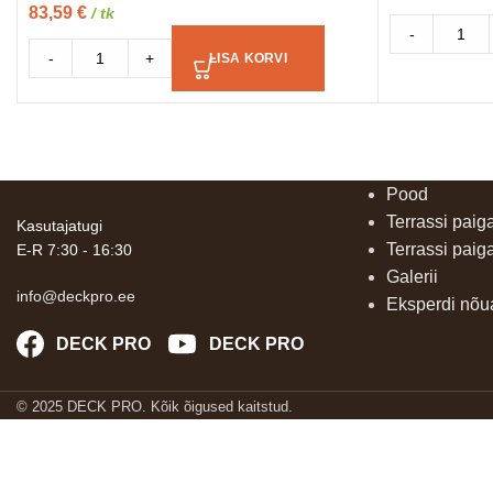
83,59
€
/ tk
-
-
+
LISA KORVI
Pood
Terrassi paig
Kasutajatugi
Terrassi paig
E-R 7:30 - 16:30
Galerii
info@deckpro.ee
Eksperdi nõ
DECK PRO
DECK PRO