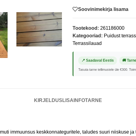
Soovinimekirja lisama
Tootekood:
261186000
Kategooriad:
Puidust terras
Terrassilauad
📍 Saadaval Eestis
🚚 Tarn
Tasuta tarne tellimustele üle €300. Toi
KIRJELDUS
LISAINFO
TARNE
amuti immuunsus keskkonnateguritele, taludes suuri niiskuse ja