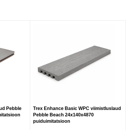
ud Pebble
Trex Enhance Basic WPC viimistluslaud
itatsioon
Pebble Beach 24x140x4870
puiduimitatsioon