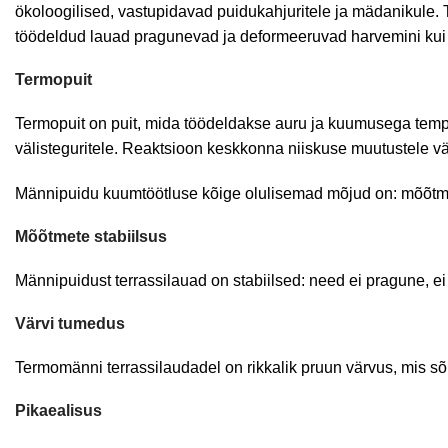
ökoloogilised, vastupidavad puidukahjuritele ja mädanikule. 
töödeldud lauad pragunevad ja deformeeruvad harvemini kui 
Termopuit
Termopuit on puit, mida töödeldakse auru ja kuumusega temp
välisteguritele. Reaktsioon keskkonna niiskuse muutustele vä
Männipuidu kuumtöötluse kõige olulisemad mõjud on: mõõtmet
Mõõtmete stabiilsus
Männipuidust terrassilauad on stabiilsed: need ei pragune, ei 
Värvi tumedus
Termomänni terrassilaudadel on rikkalik pruun värvus, mis s
Pikaealisus