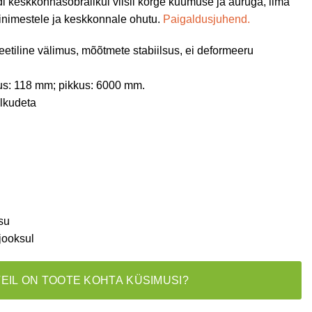
 keskkonnasõbralikul viisil kõrge kuumuse ja auruga, ilma
inimestele ja keskkonnale ohutu.
Paigaldusjuhend.
etiline välimus, mõõtmete stabiilsus, ei deformeeru
us: 118 mm; pikkus: 6000 mm.
älkudeta
su
jooksul
TEIL ON TOOTE KOHTA KÜSIMUSI?