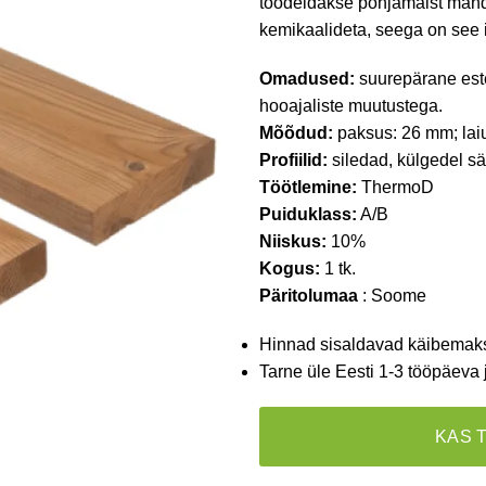
töödeldakse põhjamaist mändi
kemikaalideta, seega on see 
Omadused:
suurepärane este
hooajaliste muutustega.
Mõõdud:
paksus: 26 mm; lai
Profiilid:
siledad, külgedel s
Töötlemine:
ThermoD
Puiduklass:
A/B
Niiskus:
10%
Kogus:
1 tk.
Päritolumaa
: Soome
Hinnad sisaldavad käibemak
Tarne üle Eesti 1-3 tööpäeva 
KAS 