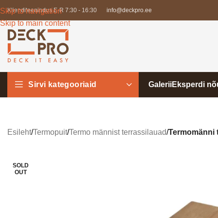
Skip to navigation
Klienditeenindus E-R 7:30 - 16:30
info@deckpro.ee
Skip to main content
Sirvi kategooriaid
Galerii
Eksperdi n
Esileht
/
Termopuit
/
Termo männist terrassilauad
/
Termomänni te
SOLD
OUT