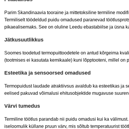
Parim
Skandinaavia
tooraine
ja
mittetoksiline
termiline
modi
f
Termiliselt töödeldud puidu omadused paranevad töötlusprotse
pikaealisemaks. See on oluline Leedu ebastabiilse ja üsna ka
Jätkusuutlikkus
Soomes toodetud termopuittoodetele on antud kõrgeima kvalite
(tootmises ei kasutata kemikaale) kuni lõpptooteni, millel on p
Esteetika ja sensoorsed omadused
Termopuidust laudade atraktiivsus avaldub ka esteetikas ja
eelised pakuvad võimalusi ehitusobjektide mugavuse suurenda
Värvi tumedus
Termiline töötlus parandab nii puidu omadusi kui ka välimust.
iseloomulik küllane pruun värv, mis sõltub temperatuurist t