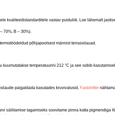
le kvaliteedistandarditele vastav puiduliik. Loe lähemalt jaotises
 – 70%, B – 30%).
ige termotöödeldud põhjapoolsest männist terrassilauad.
 kuumutatakse temperatuurini 212 °C ja see sobib kasutamiseks 
ssilaude paigaldada kasutades kruvivalusid,
Fastshifter
nähtamat
värvi säilitamise tagamiseks soovitame pinna katta pigmendiga