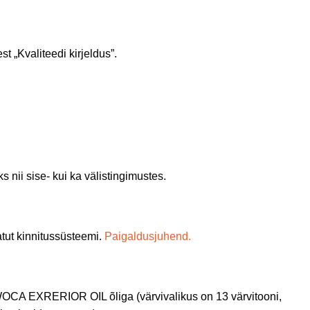
t „Kvaliteedi kirjeldus”.
nii sise- kui ka välistingimustes.
ut kinnitussüsteemi.
Paigaldusjuhend.
 WOCA EXRERIOR OIL õliga (värvivalikus on 13 värvitooni,