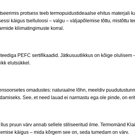
itseerimis
protsess
teeb
termopuidust
ideaalse
ehitus
materjali
k
ssi käigus tselluloosi – valgu – väljapõlemise tõttu, mistõttu
rmide kliimatingimuste korral.
ediga PEFC sertifikaadid. Jätkusuutlikkus on kõige olulisem – a
ikk elutsükkel.
 sensoorsetes omadustes: naturaalne lõhn, meeldiv puudutustun
miseks. See, et need lauad ei narmastu ega ole pinde, on eriti 
 Ilus pruun värv
annab
sellele stiliseeritud ilme.
Termomänd Klaipė
öötlemise käigus – mida kõrgem see on, seda tumedam on värv.