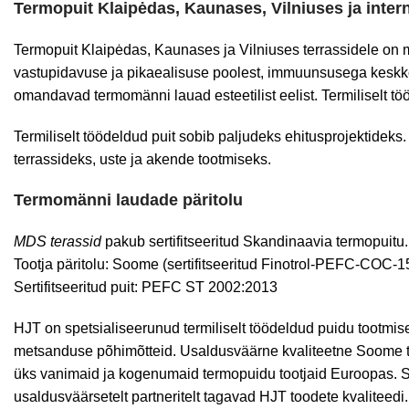
Termopuit Klaipėdas, Kaunases, Vilniuses ja inter
Termopuit Klaipėdas, Kaunases ja Vilniuses terrassidele on mi
vastupidavuse ja pikaealisuse poolest, immuunsusega keskkon
omandavad termomänni lauad esteetilist eelist. Termiliselt 
Termiliselt töödeldud puit sobib paljudeks ehitusprojektidek
terrassideks, uste ja akende tootmiseks.
Termomänni laudade päritolu
MDS terassid
pakub sertifitseeritud Skandinaavia termopuit
Tootja päritolu: Soome (sertifitseeritud Finotrol-PEFC-COC-1
Sertifitseeritud puit: PEFC ST 2002:2013
HJT on spetsialiseerunud termiliselt töödeldud puidu tootmisele
metsanduse põhimõtteid.
Usaldusväärne kvaliteetne Soome t
üks vanimaid ja kogenumaid termopuidu tootjaid Euroopas. S
usaldusväärsetelt partneritelt tagavad HJT toodete kvaliteedi.