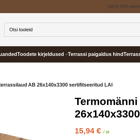
DECK PRO edasi
õuanded
Toodete kirjeldused
Terrassi paigaldus hind
Terras
rrassilaud AB 26x140x3300 sertifitseeritud LAI
Termomänni 
26x140x3300 
15,94
€
/ tk