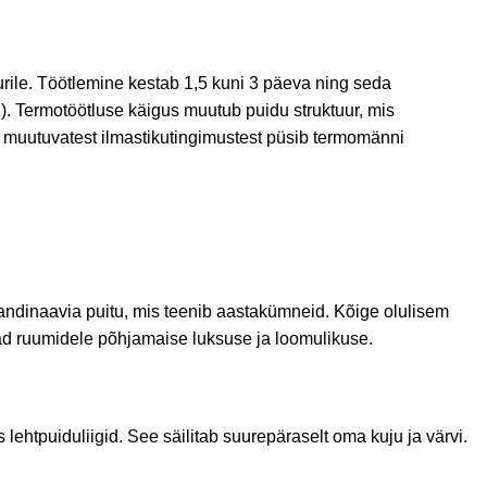
urile. Töötlemine kestab 1,5 kuni 3 päeva ning seda
).
Termotöötluse käigus muutub puidu struktuur, mis
 muutuvatest ilmastikutingimustest püsib termomänni
kandinaavia puitu, mis teenib aastakümneid. Kõige olulisem
ad ruumidele põhjamaise luksuse ja loomulikuse.
s lehtpuiduliigid. See säilitab suurepäraselt oma kuju ja värvi.