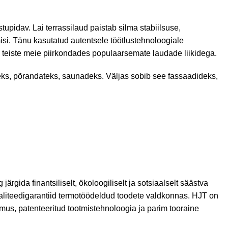
upidav. Lai terrassilaud paistab silma stabiilsuse,
si. Tänu kasutatud autentsele töötlustehnoloogiale
 teiste meie piirkondades populaarsemate laudade liikidega.
seks, põrandateks, saunadeks. Väljas sobib see fassaadideks,
ärgida finantsiliselt, ökoloogiliselt ja sotsiaalselt säästva
liteedigarantiid termotöödeldud toodete valdkonnas. HJT on
mus, patenteeritud tootmistehnoloogia ja parim tooraine