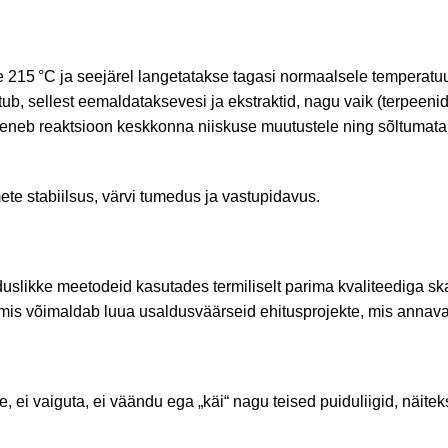
e 215
°C ja seejärel langetatakse tagasi normaalsele temperatu
tub, sellest eemaldatakse
vesi
ja ekstraktid, nagu vaik (terpeenid
heneb reaktsioon keskkonna niiskuse muutustele ning sõltumata
e stabiilsus, värvi tumedus ja vastupidavus.
duslikke meetodeid kasutades termiliselt parima kvaliteediga s
mis võimaldab luua usaldusväärseid ehitusprojekte, mis annav
e, ei vaiguta, ei väändu ega „käi“ nagu teised puiduliigid, näitek