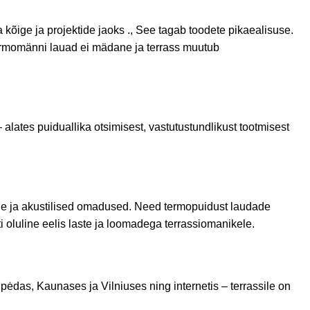
a
kõige
ja
projektide
jaoks
.
,
See tagab
toodete
pikaealisuse
.
 termomänni lauad ei mädane ja terrass muutub
lates puiduallika otsimisest, vastutustundlikust tootmisest
ne ja akustilised omadused. Need termopuidust laudade
oluline eelis laste ja loomadega terrassiomanikele.
das, Kaunases ja Vilniuses ning internetis – terrassile on