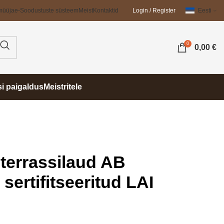
müüja
e-Soodustuste süsteem
Meist
Kontaktid
Login / Register
Eesti
0
0,00
€
si paigaldus
Meistritele
terrassilaud AB
sertifitseeritud LAI