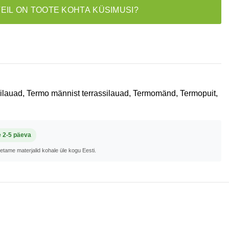
TEIL ON TOOTE KOHTA KÜSIMUSI?
silauad
,
Termo männist terrassilauad
,
Termomänd
,
Termopuit
,
e 2-5 päeva
metame materjalid kohale üle kogu Eesti.