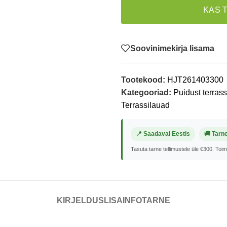
KAS 
Soovinimekirja lisama
Tootekood:
HJT261403300
Kategooriad:
Puidust terras
Terrassilauad
📍 Saadaval Eestis
🚚 Tarn
Tasuta tarne tellimustele üle €300. Toi
KIRJELDUS
LISAINFO
TARNE