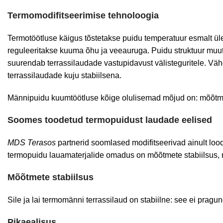
Termomodifitseerimise tehnoloogia
Termotöötluse käigus tõstetakse puidu temperatuur esmalt ül
reguleeritakse kuuma õhu ja veeauruga. Puidu struktuur muu
suurendab terrassilaudade vastupidavust välisteguritele. Vä
terrassilaudade kuju stabiilsena.
Männipuidu kuumtöötluse kõige olulisemad mõjud on: mõõtmet
Soomes toodetud termopuidust laudade eelised
MDS Terasos
partnerid soomlased modifitseerivad ainult loo
termopuidu lauamaterjalide omadus on mõõtmete stabiilsus, 
Mõõtmete stabiilsus
Sile ja lai termomänni terrassilaud on stabiilne: see ei pragun
Pikaealisus