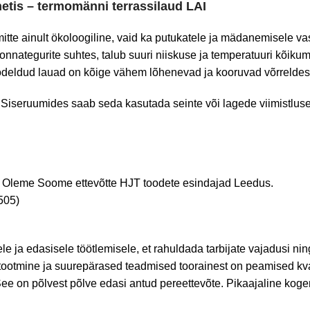
netis – termomänni terrassilaud LAI
tte ainult ökoloogiline, vaid ka putukatele ja mädanemisele vast
nategurite suhtes, talub suuri niiskuse ja temperatuuri kõikumi
töödeldud lauad on kõige vähem lõhenevad ja kooruvad võrreldes
s. Siseruumides saab seda kasutada seinte või lagede viimistlu
u. Oleme Soome ettevõtte HJT toodete esindajad Leedus.
505)
 ja edasisele töötlemisele, et rahuldada tarbijate vajadusi ning j
ootmine ja suurepärased teadmised toorainest on peamised kva
ee on põlvest põlve edasi antud pereettevõte.
Pikaajaline koge