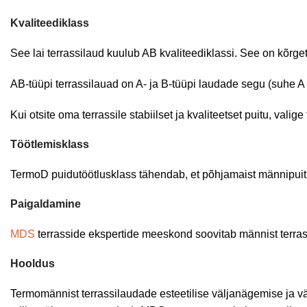
Kvaliteediklass
See lai terrassilaud kuulub AB kvaliteediklassi. See on kõrgete
AB-tüüpi terrassilauad on A- ja B-tüüpi laudade segu (suhe A
Kui otsite oma terrassile stabiilset ja kvaliteetset puitu, val
Töötlemisklass
TermoD puidutöötlusklass tähendab, et põhjamaist männipuitu
Paigaldamine
MDS
terrasside ekspertide meeskond soovitab männist terra
Hooldus
Termomännist terrassilaudade esteetilise väljanägemise ja 