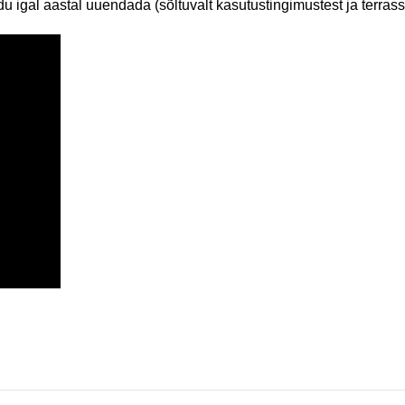
du igal aastal uuendada (sõltuvalt kasutustingimustest ja terras