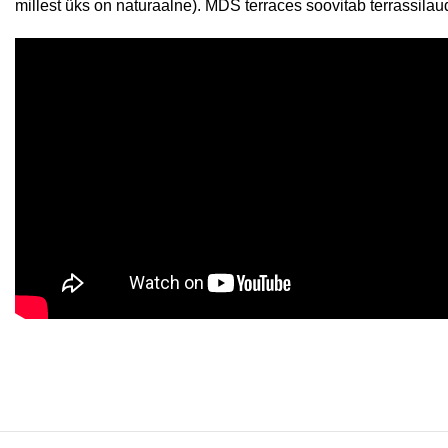
millest üks on naturaalne). MDS terraces soovitab terrassilau