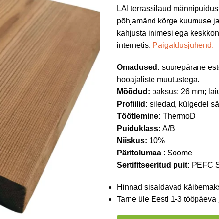
LAI terrassilaud männipuidus
põhjamänd kõrge kuumuse ja a
kahjusta inimesi ega keskkon
internetis.
Paigaldusjuhend.
Omadused:
suurepärane este
hooajaliste muutustega.
Mõõdud:
paksus: 26 mm; lai
Profiilid:
siledad, külgedel s
Töötlemine:
ThermoD
Puiduklass:
A/B
Niiskus:
10%
Päritolumaa
: Soome
Sertifitseeritud puit:
PEFC S
Hinnad sisaldavad käibemak
Tarne üle Eesti 1-3 tööpäeva 