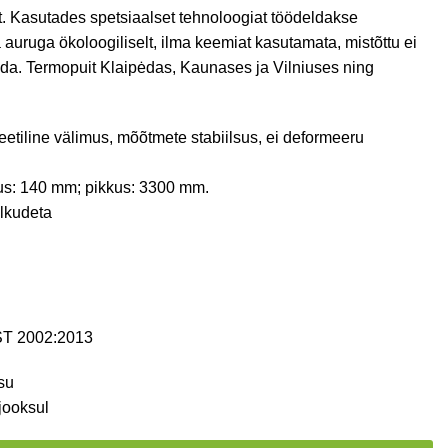
t. Kasutades spetsiaalset tehnoloogiat töödeldakse
uruga ökoloogiliselt, ilma keemiat kasutamata, mistõttu ei
da. Termopuit Klaipėdas, Kaunases ja Vilniuses ning
etiline välimus, mõõtmete stabiilsus, ei deformeeru
us: 140 mm; pikkus: 3300 mm.
älkudeta
T 2002:2013
su
jooksul