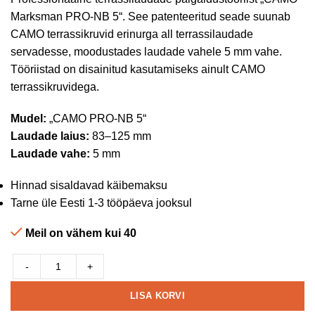
Marksman PRO-NB 5“. See patenteeritud seade suunab
CAMO terrassikruvid erinurga all terrassilaudade
servadesse, moodustades laudade vahele 5 mm vahe.
Tööriistad on disainitud kasutamiseks ainult CAMO
terrassikruvidega.
Mudel:
„CAMO PRO-NB 5“
Laudade laius:
83–125 mm
Laudade vahe:
5 mm
Hinnad sisaldavad käibemaksu
Tarne üle Eesti 1-3 tööpäeva jooksul
Meil on vähem kui 40
-
+
LISA KORVI