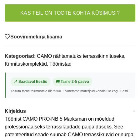
KAS TEIL ON TOOTE KOHTA KÜSIMUSI?
Soovinimekirja lisama
Kategooriad:
CAMO nähtamatuks terrassikinnituseks
,
Kinnituskomplektid
,
Tööriistad
📍 Saadaval Eestis
🚚 Tarne 2-5 päeva
Tasuta tarne tellimustele üle €300. Toimetame materjalid kohale üle kogu Eesti.
Kirjeldus
Tööriist CAMO PRO-NB 5 Marksman on mõeldud
professionaalseks terrassilaudade paigalduseks. See
patenteeritud seade suunab CAMO terrassikruvid erinurga