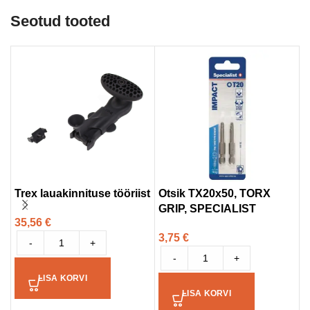
Seotud tooted
Trex lauakinnituse tööriist
Otsik TX20x50, TORX
O
GRIP, SPECIALIST
G
35,56
€
3,75
€
3
-
+
-
+
LISA KORVI
LISA KORVI