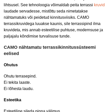
lihtsusel. See tehnoloogia võimaldab peita terrassi
kruvid
laudade servadesse, mistõttu seda nimetatakse
nähtamatuks või peidetud kinnitusviisiks. CAMO
terrassikruvidega luuakse kaunis, sile terrassipind ilma
kruvideta, mis annab esteetilise puhtuse, modernsuse ja
paljajalu kõndimise turvalisuse tunde.
CAMO nähtamatu terrassikinnitussüsteemi
eelised
Ohutus
Ohutu terrasepind.
Ei tekita laaste.
Ei lõhesta laudu.
Esteetika
Esteetiline sileda pinna välimus.