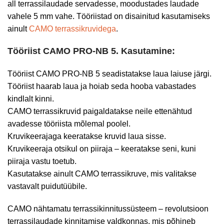
all terrassilaudade servadesse, moodustades laudade
vahele 5 mm vahe. Tööriistad on disainitud kasutamiseks
ainult
CAMO terrassikruvidega
.
Tööriist CAMO PRO-NB 5.
Kasutamine:
Tööriist CAMO PRO-NB 5 seadistatakse laua laiuse järgi.
Tööriist haarab laua ja hoiab seda hooba vabastades
kindlalt kinni.
CAMO terrassikruvid paigaldatakse neile ettenähtud
avadesse tööriista mõlemal poolel.
Kruvikeerajaga keeratakse kruvid laua sisse.
Kruvikeeraja otsikul on piiraja – keeratakse seni, kuni
piiraja vastu toetub.
Kasutatakse ainult CAMO terrassikruve, mis valitakse
vastavalt puidutüübile.
CAMO nähtamatu terrassikinnitussüsteem – revolutsioon
terrassilaudade kinnitamise valdkonnas, mis põhineb