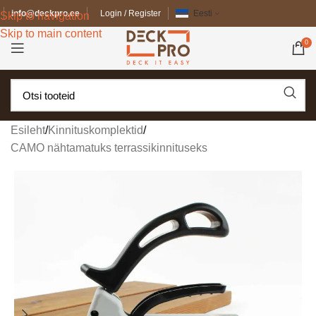
info@deckpro.ee
Login / Register
Eesti
Skip to navigation
Skip to main content
0
Esileht
/
Kinnituskomplektid
/
CAMO nähtamatuks terrassikinnituseks