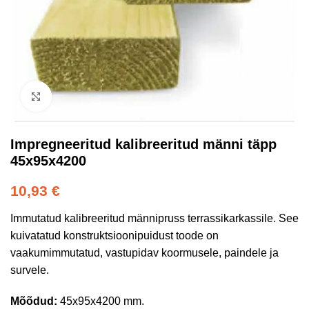
Kliki suurendamiseks
Impregneeritud kalibreeritud männi täpp
45x95x4200
10,93
€
Immutatud kalibreeritud männipruss terrassikarkassile. See
kuivatatud konstruktsioonipuidust toode on
vaakumimmutatud, vastupidav koormusele, paindele ja
survele.
Mõõdud:
45x95x4200 mm.