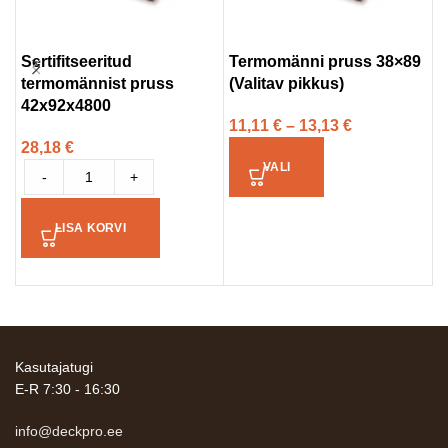
Sertifitseeritud
Termomänni pruss 38×89
S
termomännist pruss
(Valitav pikkus)
a
42x92x4800
t
11,11
€
–
13,13
€
28,18
€
3
VALI
-
+
LISA KORVI
Kasutajatugi
E-R 7:30 - 16:30
info@deckpro.ee