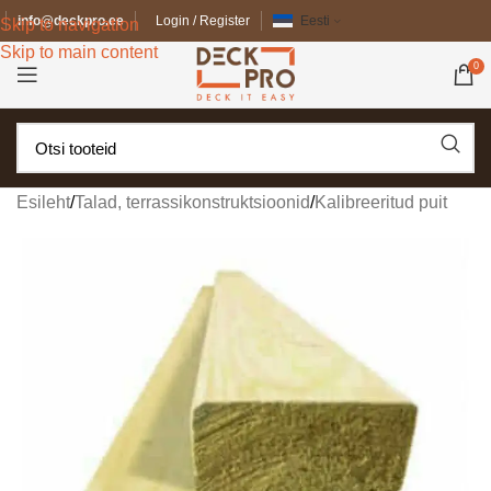
info@deckpro.ee
Login / Register
Eesti
Skip to navigation
Skip to main content
0
Esileht
/
Talad, terrassikonstruktsioonid
/
Kalibreeritud puit