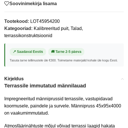
Soovinimekirja lisama
Tootekood:
LOT45954200
Kategooriad:
Kalibreeritud puit
,
Talad,
terrassikonstruktsioonid
📍 Saadaval Eestis
🚚 Tarne 2-5 päeva
Tasuta tarne tellimustele üle €300. Toimetame materjalid kohale üle kogu Eesti.
Kirjeldus
Terrassile immutatud männilauad
Impregneeritud männiprussid terrassile, vastupidavad
koormusele, paindele ja survele. Männipruss 45x95x4000
on vaakumimmutatud.
Atmosfäärinähtuste mõjul võivad terrassi laagid hakata