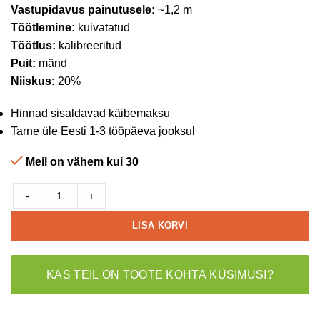
Vastupidavus painutusele:
~1,2 m
Töötlemine:
kuivatatud
Töötlus:
kalibreeritud
Puit:
mänd
Niiskus:
20%
Hinnad sisaldavad käibemaksu
Tarne üle Eesti 1-3 tööpäeva jooksul
Meil on vähem kui 30
-
+
LISA KORVI
KAS TEIL ON TOOTE KOHTA KÜSIMUSI?