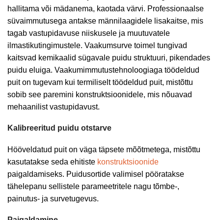
hallitama või mädanema, kaotada värvi. Professionaalse
süvaimmutusega antakse männilaagidele lisakaitse, mis
tagab vastupidavuse niiskusele ja muutuvatele
ilmastikutingimustele. Vaakumsurve toimel tungivad
kaitsvad kemikaalid sügavale puidu struktuuri, pikendades
puidu eluiga. Vaakumimmutustehnoloogiaga töödeldud
puit on tugevam kui termiliselt töödeldud puit, mistõttu
sobib see paremini konstruktsioonidele, mis nõuavad
mehaanilist vastupidavust.
Kalibreeritud puidu otstarve
Hööveldatud puit on väga täpsete mõõtmetega, mistõttu
kasutatakse seda ehitiste
konstruktsioonide
paigaldamiseks. Puidusortide valimisel pööratakse
tähelepanu sellistele parameetritele nagu tõmbe-,
painutus- ja survetugevus.
Paigaldamine