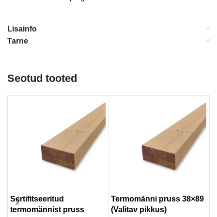
Lisainfo
Tarne
Seotud tooted
Sertifitseeritud
Termomänni pruss 38×89
S
termomännist pruss
(Valitav pikkus)
a