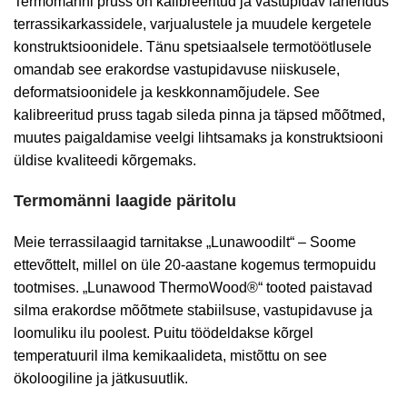
Termomänni pruss on kalibreeritud ja vastupidav lahendus
terrassikarkassidele, varjualustele ja muudele kergetele
konstruktsioonidele. Tänu spetsiaalsele termotöötlusele
omandab see erakordse vastupidavuse niiskusele,
deformatsioonidele ja keskkonnamõjudele. See
kalibreeritud pruss tagab sileda pinna ja täpsed mõõtmed,
muutes paigaldamise veelgi lihtsamaks ja konstruktsiooni
üldise kvaliteedi kõrgemaks.
Termomänni laagide päritolu
Meie terrassilaagid tarnitakse „Lunawoodilt“ – Soome
ettevõttelt, millel on üle 20-aastane kogemus termopuidu
tootmises. „Lunawood ThermoWood®“ tooted paistavad
silma erakordse mõõtmete stabiilsuse, vastupidavuse ja
loomuliku ilu poolest. Puitu töödeldakse kõrgel
temperatuuril ilma kemikaalideta, mistõttu on see
ökoloogiline ja jätkusuutlik.