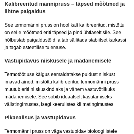
Kalibreeritud männipruss – täpsed mõõtmed ja
lihtne paigaldus
See termomänni pruss on hoolikalt kalibreeritud, mistõttu
on selle mõõtmed eriti täpsed ja pind ühtlaselt sile. See
hõlbustab paigaldustöid, aitab säilitada stabiilset karkassi
ja tagab esteetilise tulemuse.
Vastupidavus niiskusele ja mädanemisele
Termotöötluse käigus eemaldatakse puidust niiskust
imavad ained, mistõttu kalibreeritud termomänni pruss
muutub eriti niiskuskindlaks ja vähem vastuvõtlikuks
mädanemisele. See sobib ideaalselt kasutamiseks
välistingimustes, isegi keerulistes kliimatingimustes.
Pikaealisus ja vastupidavus
Termomänni pruss on väga vastupidav bioloogilistele