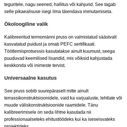
teguritele, nagu seened, hallitus või kahjurid. See tagab
selle pikaealisuse isegi ilma täiendava immutamiseta.
Ökoloogiline valik
Kalibreeritud termomänni pruss on valmistatud säästvalt
kasvatatud puidust ja omab PEFC sertifikaati.
Töötlemisprotsessis kasutatakse ainult kuumust, seega
puuduvad keemilised lisandid, mis võiksid kahjustada
keskkonda või inimeste tervist.
Universaalne kasutus
See pruss sobib suurepäraselt mitte ainult
terrassikonstruktsioonidele, vaid ka varjualuste, lehtlate või
muude väliskonstruktsioonide raamidele. Tänu
kalibreerimisele on seda lihtne kasutada nii
professionaalseteks ehitustöödeks kui ka iseseisvateks
projektideks.