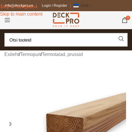
info@deckpro.ee
Login / Register
Eesti
Skip to navigation
Skip to main content
0
Esileht
/
Termopuit
/
Termotalad, prussid