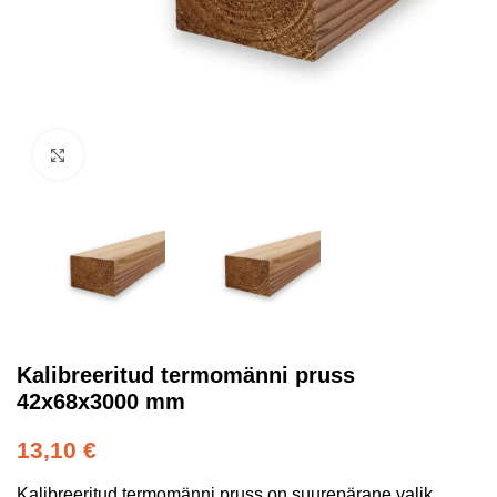
Kliki suurendamiseks
Kalibreeritud termomänni pruss
42x68x3000 mm
13,10
€
Kalibreeritud termomänni pruss on suurepärane valik