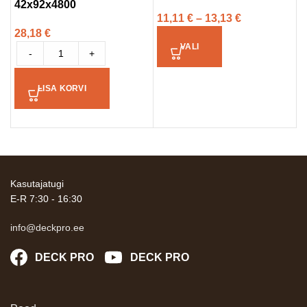
42x92x4800
t
11,11
€
–
13,13
€
28,18
€
3
VALI
-
+
LISA KORVI
Kasutajatugi
E-R 7:30 - 16:30
info@deckpro.ee
DECK PRO
DECK PRO