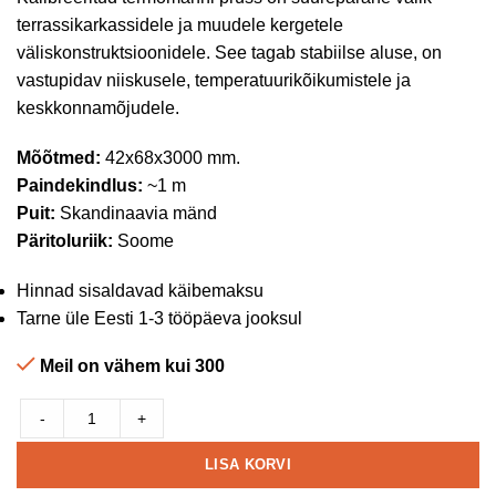
terrassikarkassidele ja muudele kergetele
väliskonstruktsioonidele. See tagab stabiilse aluse, on
vastupidav niiskusele, temperatuurikõikumistele ja
keskkonnamõjudele.
Mõõtmed:
42x68x3000 mm.
Paindekindlus:
~1 m
Puit:
Skandinaavia mänd
Päritoluriik:
Soome
Hinnad sisaldavad käibemaksu
Tarne üle Eesti 1-3 tööpäeva jooksul
Meil on vähem kui 300
-
+
LISA KORVI