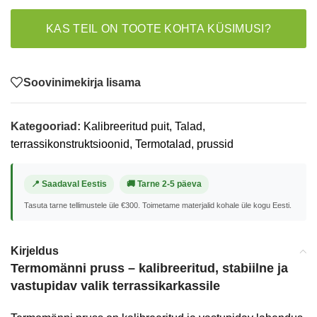
KAS TEIL ON TOOTE KOHTA KÜSIMUSI?
Soovinimekirja lisama
Kategooriad:
Kalibreeritud puit
,
Talad,
terrassikonstruktsioonid
,
Termotalad, prussid
📍 Saadaval Eestis
🚚 Tarne 2-5 päeva
Tasuta tarne tellimustele üle €300. Toimetame materjalid kohale üle kogu Eesti.
Kirjeldus
Termomänni pruss – kalibreeritud, stabiilne ja
vastupidav valik terrassikarkassile