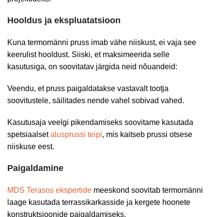
Hooldus ja ekspluatatsioon
Kuna termomänni pruss imab vähe niiskust, ei vaja see
keerulist hooldust. Siiski, et maksimeerida selle
kasutusiga, on soovitatav järgida neid nõuandeid:
Veendu, et pruss paigaldatakse vastavalt tootja
soovitustele, säilitades nende vahel sobivad vahed.
Kasutusaja veelgi pikendamiseks soovitame kasutada
spetsiaalset
alusprussi teipi
, mis kaitseb prussi otsese
niiskuse eest.
Paigaldamine
MDS Terasos ekspertide
meeskond soovitab termomänni
laage kasutada terrassikarkasside ja kergete hoonete
konstruktsioonide paigaldamiseks.