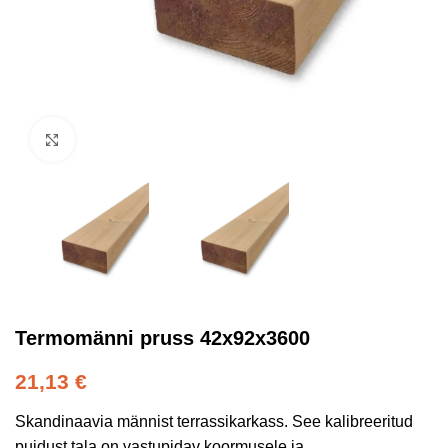
Kliki suurendamiseks
Termomänni pruss 42x92x3600
21,13
€
Skandinaavia männist terrassikarkass. See kalibreeritud
puidust tala on vastupidav koormusele ja