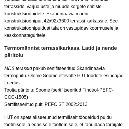
terrasside, varjualuste ja muude kergete ehitiste
konstruktsioonidele. Skandinaavia männi
konstruktsioonipuit 42x92x3600 terrassi karkassile. See
konstruktsioonipuidust tala on vastupidav koormusele ja
keskkonnateguritele.
Termomännist terrassikarkass. Latid ja nende
päritolu
MDS terassid
pakub sertifitseeritud Skandinaavia
termopuitu. Oleme Soome ettevõtte HJT toodete esindajad
Leedus.
Tootja päritolu: Soome (sertifitseeritud Finotrol-PEFC-
COC-1505)
Sertifitseeritud puit: PEFC ST 2002:2013
HJT on spetsialiseerunud termiliselt töödeldud puidu
tootmisele ja edasisele töötlemisele, et rahuldada tarbijate