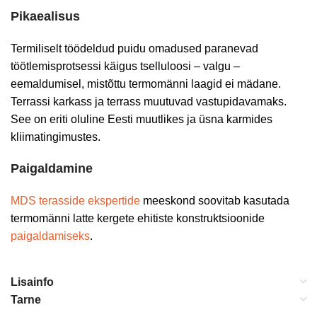
Pikaealisus
Termiliselt töödeldud puidu omadused paranevad
töötlemisprotsessi käigus tselluloosi – valgu –
eemaldumisel, mistõttu termomänni laagid ei mädane.
Terrassi karkass ja terrass muutuvad vastupidavamaks.
See on eriti oluline Eesti muutlikes ja üsna karmides
kliimatingimustes.
Paigaldamine
MDS terasside ekspertide
meeskond soovitab kasutada
termomänni latte kergete ehitiste konstruktsioonide
paigaldamiseks
.
Lisainfo
Tarne