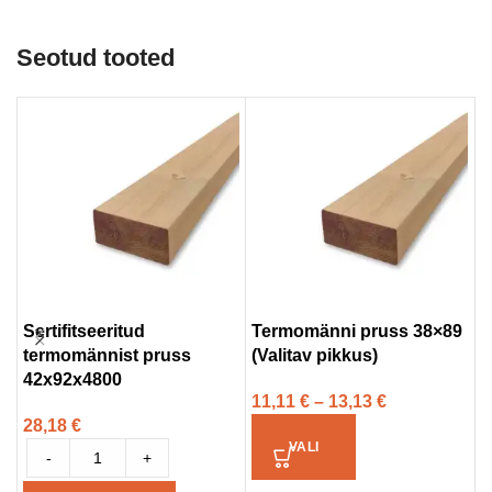
Seotud tooted
Sertifitseeritud
Termomänni pruss 38×89
S
termomännist pruss
(Valitav pikkus)
a
42x92x4800
t
11,11
€
–
13,13
€
28,18
€
3
VALI
-
+