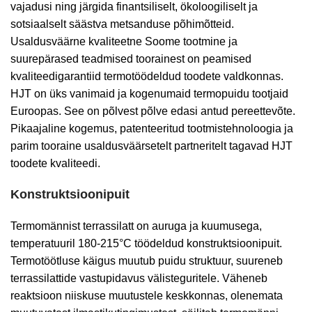
vajadusi ning järgida finantsiliselt, ökoloogiliselt ja
sotsiaalselt säästva metsanduse põhimõtteid.
Usaldusväärne kvaliteetne Soome tootmine ja
suurepärased teadmised toorainest on peamised
kvaliteedigarantiid termotöödeldud toodete valdkonnas.
HJT on üks vanimaid ja kogenumaid termopuidu tootjaid
Euroopas. See on põlvest põlve edasi antud pereettevõte.
Pikaajaline kogemus, patenteeritud tootmistehnoloogia ja
parim tooraine usaldusväärsetelt partneritelt tagavad HJT
toodete kvaliteedi.
Konstruktsioonipuit
Termomännist terrassilatt on auruga ja kuumusega,
temperatuuril 180-215°C töödeldud konstruktsioonipuit.
Termotöötluse käigus muutub puidu struktuur, suureneb
terrassilattide vastupidavus välisteguritele. Väheneb
reaktsioon niiskuse muutustele keskkonnas, olenemata