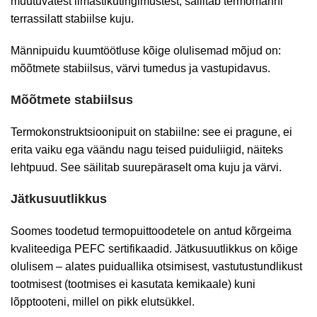
muutuvatest ilmastikutingimustest, säilitab termomänni
terrassilatt stabiilse kuju.
Männipuidu kuumtöötluse kõige olulisemad mõjud on:
mõõtmete stabiilsus, värvi tumedus ja vastupidavus.
Mõõtmete stabiilsus
Termokonstruktsioonipuit on stabiilne: see ei pragune, ei
erita vaiku ega väändu nagu teised puiduliigid, näiteks
lehtpuud. See säilitab suurepäraselt oma kuju ja värvi.
Jätkusuutlikkus
Soomes toodetud termopuittoodetele on antud kõrgeima
kvaliteediga PEFC sertifikaadid. Jätkusuutlikkus on kõige
olulisem – alates puiduallika otsimisest, vastutustundlikust
tootmisest (tootmises ei kasutata kemikaale) kuni
lõpptooteni, millel on pikk elutsükkel.