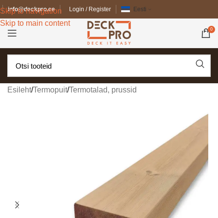
info@deckpro.ee
Login / Register
Eesti
Skip to navigation
Skip to main content
0
Esileht
/
Termopuit
/
Termotalad, prussid