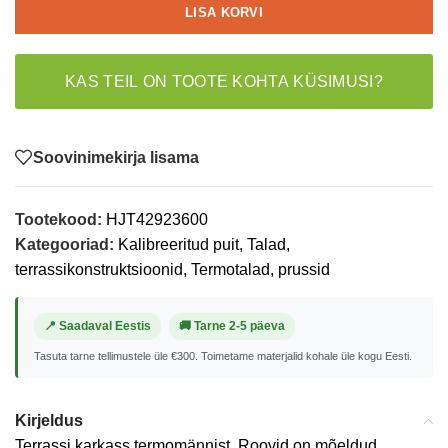
LISA KORVI
KAS TEIL ON TOOTE KOHTA KÜSIMUSI?
Soovinimekirja lisama
Tootekood:
HJT42923600
Kategooriad:
Kalibreeritud puit
,
Talad,
terrassikonstruktsioonid
,
Termotalad, prussid
📍 Saadaval Eestis
🚚 Tarne 2-5 päeva
Tasuta tarne tellimustele üle €300. Toimetame materjalid kohale üle kogu Eesti.
Kirjeldus
Terrassi karkass termomännist. Roovid on mõeldud