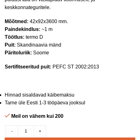
keskkonnateguritele.
Mõõtmed:
42x92x3600 mm.
Paindekindlus:
~1 m
Töötlus:
termo D
Puit:
Skandinaavia mänd
Päritoluriik:
Soome
Sertifitseeritud puit:
PEFC ST 2002:2013
Hinnad sisaldavad käibemaksu
Tarne üle Eesti 1-3 tööpäeva jooksul
Meil on vähem kui 200
-
+