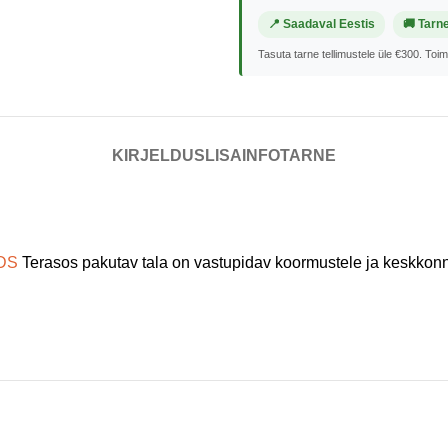
📍 Saadaval Eestis
🚚 Tarn
Tasuta tarne tellimustele üle €300. Toi
KIRJELDUS
LISAINFO
TARNE
DS
Terasos pakutav tala on vastupidav koormustele ja keskkonn