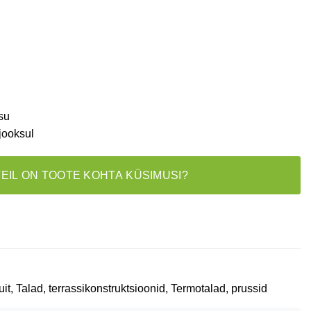
su
jooksul
TEIL ON TOOTE KOHTA KÜSIMUSI?
uit
,
Talad, terrassikonstruktsioonid
,
Termotalad, prussid