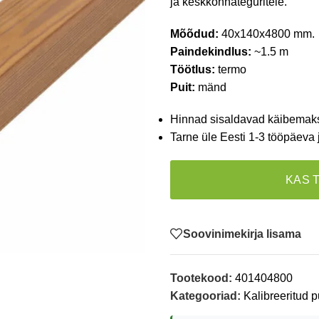
ja keskkonnateguritele.
Mõõdud:
40x140x4800 mm.
Paindekindlus:
~1.5 m
Töötlus:
termo
Puit:
mänd
Hinnad sisaldavad käibemak
Tarne üle Eesti 1-3 tööpäeva 
KAS 
Soovinimekirja lisama
Tootekood:
401404800
Kategooriad:
Kalibreeritud p