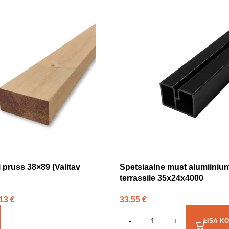
pruss 38×89 (Valitav
Spetsiaalne must alumiinium
terrassile 35x24x4000
,13
€
33,55
€
-
+
LISA KO