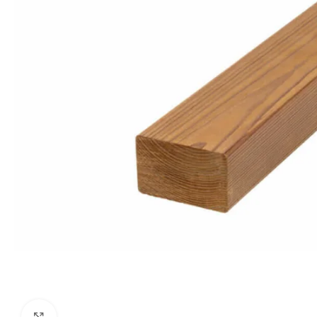
Kliki suurendamiseks