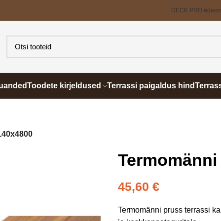
DECK PRO edasi
õuanded
Toodete kirjeldused
Terrassi paigaldus hind
Terras
140x4800
Termomänni 
45,60
€
Termomänni pruss terrassi ka