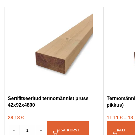
Sertifitseeritud termomännist pruss
Termomänni 
42x92x4800
pikkus)
28,18
€
11,11
€
–
13
-
+
LISA KORVI
VALI