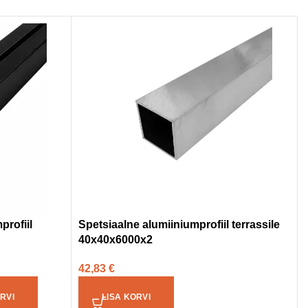
profiil
Spetsiaalne alumiiniumprofiil terrassile
40x40x6000x2
42,83
€
RVI
LISA KORVI