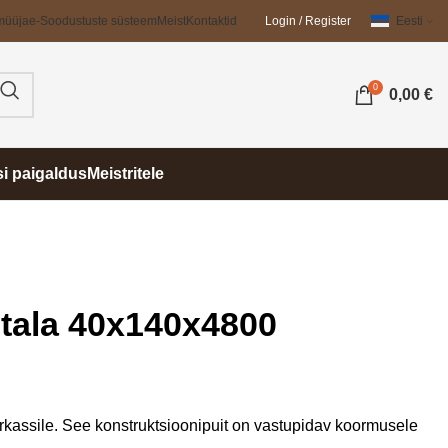
müüja
e-Soodustuste süsteem
Meist
Kontaktid
Login / Register
Eesti
0
0,00
€
si paigaldus
Meistritele
tala 40x140x4800
rkassile. See konstruktsioonipuit on vastupidav koormusele