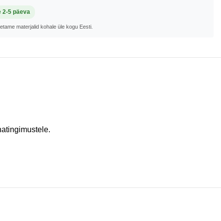
e 2-5 päeva
metame materjalid kohale üle kogu Eesti.
atingimustele.